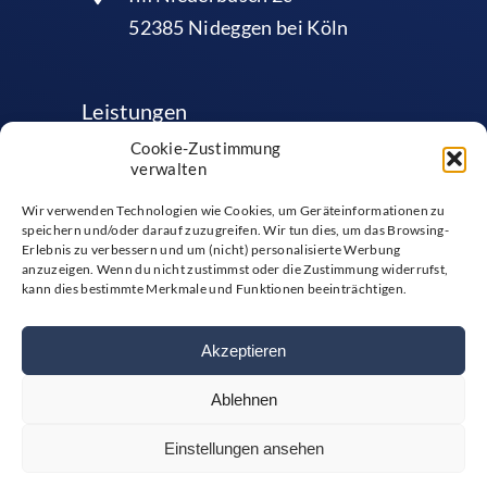
52385 Nideggen bei Köln
Leistungen
Cookie-Zustimmung
verwalten
EIK®-Leadership
Wir verwenden Technologien wie Cookies, um Geräteinformationen zu
EIK®-Sales
speichern und/oder darauf zuzugreifen. Wir tun dies, um das Browsing-
Erlebnis zu verbessern und um (nicht) personalisierte Werbung
EIK®-Emotionscoaching
anzuzeigen. Wenn du nicht zustimmst oder die Zustimmung widerrufst,
kann dies bestimmte Merkmale und Funktionen beeinträchtigen.
Akzeptieren
Ablehnen
Impressum
|
Datenschutzerklärung
|
Cookie-Richtlinien
Einstellungen ansehen