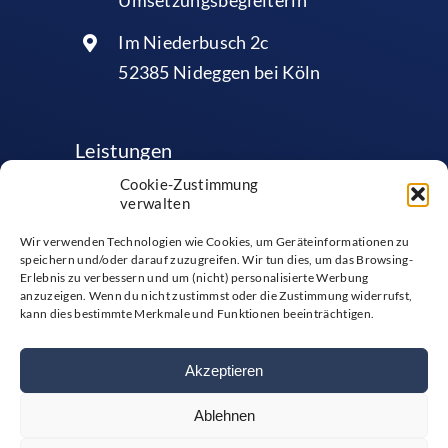
Im Niederbusch 2c
52385 Nideggen bei Köln
Leistungen
Cookie-Zustimmung
verwalten
EIK®-Leadership
Wir verwenden Technologien wie Cookies, um Geräteinformationen zu
EIK®-Sales
speichern und/oder darauf zuzugreifen. Wir tun dies, um das Browsing-
Erlebnis zu verbessern und um (nicht) personalisierte Werbung
EIK®-Emotionscoaching
anzuzeigen. Wenn du nicht zustimmst oder die Zustimmung widerrufst,
kann dies bestimmte Merkmale und Funktionen beeinträchtigen.
Akzeptieren
Ablehnen
Impressum
|
Datenschutzerklärung
|
Cookie-Richtlinien