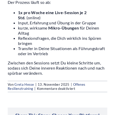
Der Prozess läuft so ab:
1x pro Woche eine Live-Session je 2
Referenzen
Std.
(online)
Input, Erfahrung und Übung in der Gruppe
kurze, wirksame
Mikro-Übungen
für Deinen
Kontakt
Alltag
Reflexionsfragen, die Dich wirklich ins Spüren
bringen
Transfer in Deine Situationen als Führungskraft
oder im Vertrieb
Zwischen den Sessions setzt Du kleine Schritte um,
sodass sich Deine inneren Reaktionen nach und nach
spürbar verändern.
Von
Greta Hesse
|
13. November 2025
|
Offenes
für
Resilienztraining
|
Kommentare deaktiviert
4.
Wie
ist
der
Ablauf
in