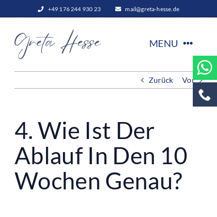
Zum
+49 176 244 930 23
mail@greta-hesse.de
Inhalt
springen
MENU
Zurück
Vor
Start
Leistungen
4. Wie Ist Der
Ablauf In Den 10
offene Trainings
Wochen Genau?
Über Greta Hesse
Expertentipps