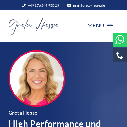
Zum
+49 176 244 930 23
mail@greta-hesse.de
Inhalt
springen
MENU
Start
Leistungen
offene Trainings
Über Greta Hesse
Greta Hesse
High Performance und
Expertentipps